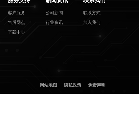
服务支持
新闻资讯
联系我们
客户服务
公司新闻
联系方式
售后网点
行业资讯
加入我们
下载中心
网站地图
隐私政策
免责声明