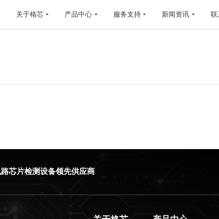
关于格芯
产品中心
服务支持
新闻资讯
联
电路芯片检测设备领先供应商