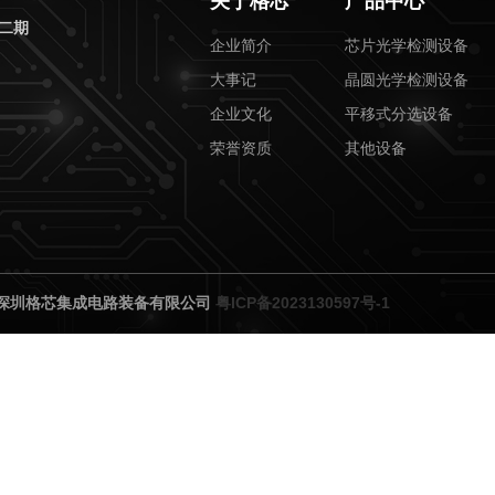
关于格芯
产品中心
二期
企业简介
芯片光学检测设备
大事记
晶圆光学检测设备
企业文化
平移式分选设备
荣誉资质
其他设备
eserved.深圳格芯集成电路装备有限公司
粤ICP备2023130597号-1