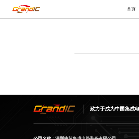
首页
致力于成为中国集成
公司名称：
深圳格芯集成电路装备有限公司