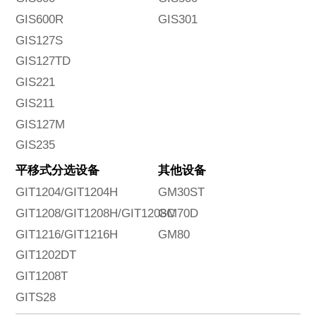
GIS600R
GIS301
GIS127S
GIS127TD
GIS221
GIS211
GIS127M
GIS235
平移式分选设备
其他设备
GIT1204/GIT1204H
GM30ST
GIT1208/GIT1208H/GIT1208C
GM70D
GIT1216/GIT1216H
GM80
GIT1202DT
GIT1208T
GITS28