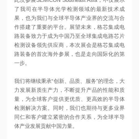
此次参展SEMICON Southeast Asia，不仅展示
了我司在半导体光学检测领域的最新技术成
果，也为我们与全球半导体产业界的交流与合
作搭建了重要的平台。展望未来，格芯集成电
路装备致力于成为中国乃至全球集成电路芯片
检测设备领先供应商，本次展会是格芯集成电
路装备的首次海外参展，也是走向国际化的第
一步。
我们将继续秉承“创新、品质、服务”的理念，大
力发展新质生产力，不断提升产品的性能和质
量，为全球客户提供更优质、更高效的半导体
检测解决方案。同时，我们也期待与更多业界
同仁和客户建立紧密的合作关系，为全球半导
体产业发展贡献中国力量。