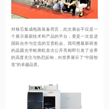
对格芯集成电路装备而言，此次展会不仅是一
个展示最新技术和产品的平台，更是一次促进
国际合作与交流的宝贵机会。我司携最新研发
的晶圆光学检测机首次公开亮相即引发了业界
的高度关注与热烈反响，向世界展示了“中国智
造”的卓越品质。