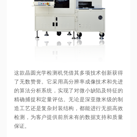
这款晶圆光学检测机凭借其多项技术创新获得
了无数赞誉。它采用高分辨率成像技术和先进
的算法分析系统，实现了对微小缺陷及特征的
精确捕捉和定量评估。无论是深亚微米级的制
造工艺还是复杂封装结构，都能进行无损高效
检测，为客户提供前所未有的数据支持和质量
保证。