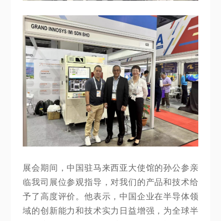
展会期间，中国驻马来西亚大使馆的孙公参亲
临我司展位参观指导，对我们的产品和技术给
予了高度评价。他表示，中国企业在半导体领
域的创新能力和技术实力日益增强，为全球半