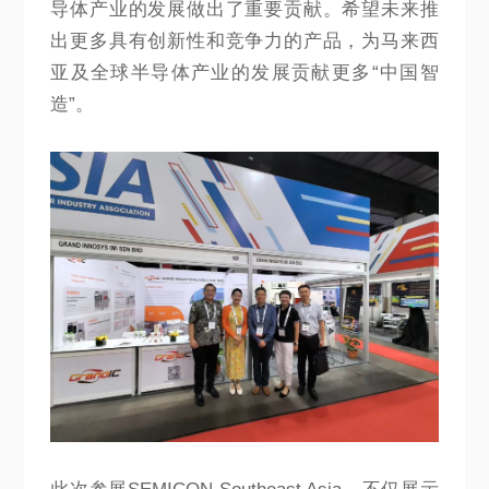
导体产业的发展做出了重要贡献。希望未来推
出更多具有创新性和竞争力的产品，为马来西
亚及全球半导体产业的发展贡献更多“中国智
造”。