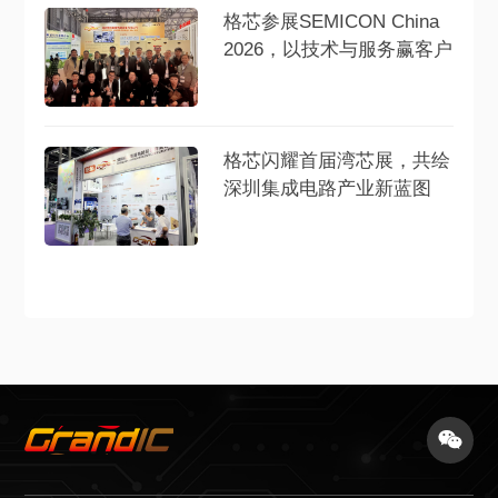
格芯参展SEMICON China
2026，以技术与服务赢客户
格芯闪耀首届湾芯展，共绘
深圳集成电路产业新蓝图