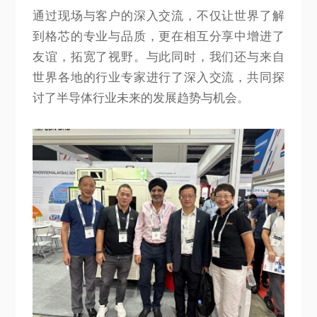
通过现场与客户的深入交流，不仅让世界了解
到格芯的专业与品质，更在相互分享中增进了
友谊，拓宽了视野。与此同时，我们还与来自
世界各地的行业专家进行了深入交流，共同探
讨了半导体行业未来的发展趋势与机会。